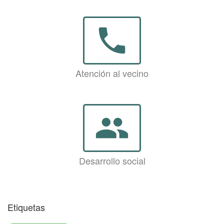
phone
Atención al vecino
group
Desarrollo social
Etiquetas