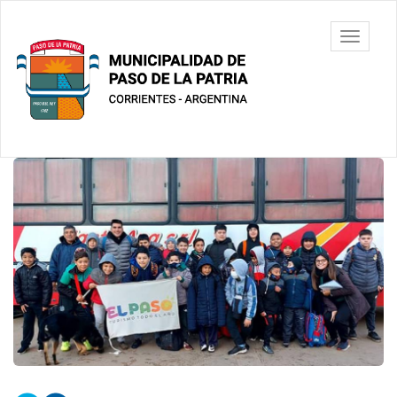
Ir
al
Municipalidad
Mostrar/
contenido
de Paso De
barra
principal
La Patria
de
navegac
Contenido
principal