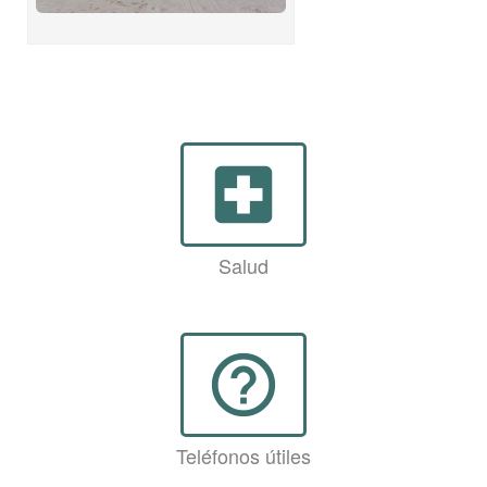
local_hospital
Salud
help_outline
Teléfonos útiles