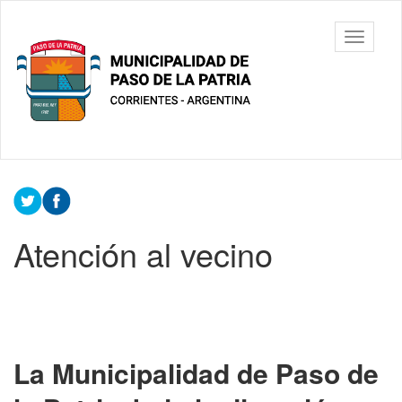
Ir
al
Municipalidad
Mostrar/
contenido
de Paso De
barra
principal
La Patria
de
navegac
Contenido
principal
Atención al vecino
La Municipalidad de Paso de