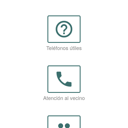
help_outline
Teléfonos útiles
phone
Atención al vecino