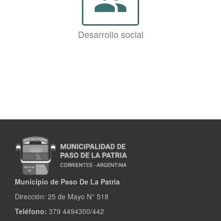
group
Desarrollo social
Municipio de Paso De La Patria
Dirección:
25 de Mayo N° 518
Teléfono:
379 4494300/442