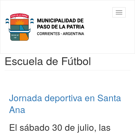
Ir
al
Municipalidad
Mostrar/
contenido
de Paso De
barra
principal
La Patria
de
navegac
Contenido
Escuela de Fútbol
principal
Jornada deportiva en Santa
Ana
El sábado 30 de julio, las