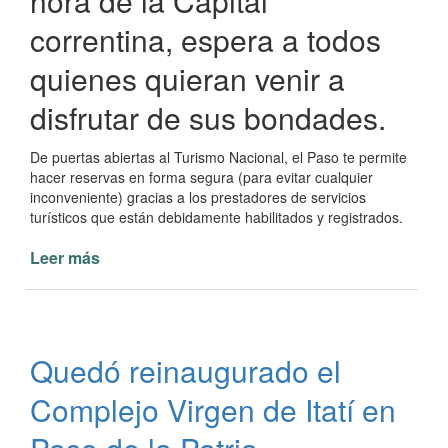
hora de la Capital
correntina, espera a todos
quienes quieran venir a
disfrutar de sus bondades.
De puertas abiertas al Turismo Nacional, el Paso te permite
hacer reservas en forma segura (para evitar cualquier
inconveniente) gracias a los prestadores de servicios
turísticos que están debidamente habilitados y registrados.
Leer más
de
Temporada
“Verano
2021”
en
Quedó reinaugurado el
Paso
de
Complejo Virgen de Itatí en
la
Patria