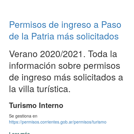
reinaugurado
el
Complejo
Permisos de ingreso a Paso
Virgen
de
de la Patria más solicitados
Itatí
en
Paso
Verano 2020/2021. Toda la
de
información sobre permisos
la
Patria
de ingreso más solicitados a
la villa turística.
Turismo Interno
Se gestiona en
https://permisos.corrientes.gob.ar/permisos/turismo
Leer más
de