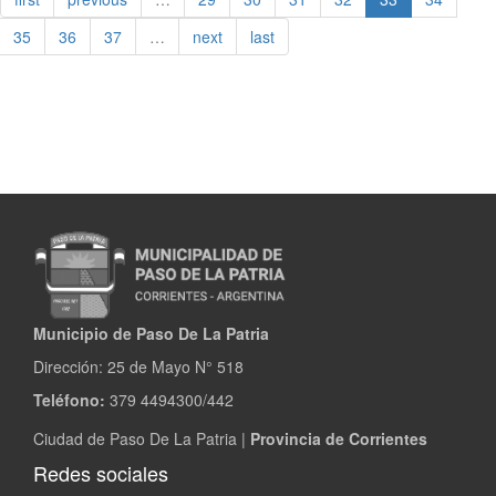
playas
de
35
36
37
…
next
last
Paso
de
la
Patria
Municipio de Paso De La Patria
Dirección:
25 de Mayo N° 518
Teléfono:
379 4494300/442
Ciudad de Paso De La Patria |
Provincia de Corrientes
Redes sociales