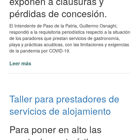
exponen a clausuras y
pérdidas de concesión.
El Intendente de Paso de la Patria, Guillermo Osnaghi,
respondió a la requisitoria periodística respecto a la situación
de los paradores que prestan servicios de gastronomía,
playa y prácticas acuáticas, con las limitaciones y exigencias
de la pandemia por COVID-19.
Leer más
de
Infractores
se
exponen
a
Taller para prestadores de
clausuras
y
servicios de alojamiento
pérdidas
de
concesión
Para poner en alto las