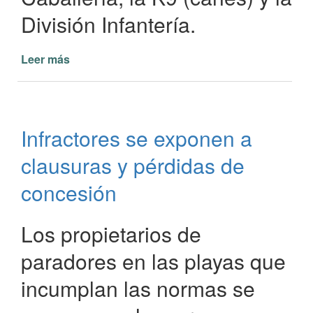
División Infantería.
Leer más
de
Control
en
paradores,
patios
Infractores se exponen a
de
comida
clausuras y pérdidas de
y
kioscos
concesión
Los propietarios de
paradores en las playas que
incumplan las normas se