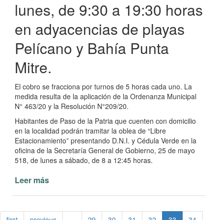
lunes, de 9:30 a 19:30 horas
en adyacencias de playas
Pelícano y Bahía Punta
Mitre.
El cobro se fracciona por turnos de 5 horas cada uno. La
medida resulta de la aplicación de la Ordenanza Municipal
N° 463/20 y la Resolución N°209/20.
Habitantes de Paso de la Patria que cuenten con domicilio
en la localidad podrán tramitar la oblea de “Libre
Estacionamiento” presentando D.N.I. y Cédula Verde en la
oficina de la Secretaría General de Gobierno, 25 de mayo
518, de lunes a sábado, de 8 a 12:45 horas.
Leer más
de
Estacionamiento
medido
en
first
previous
…
29
30
31
32
33
34