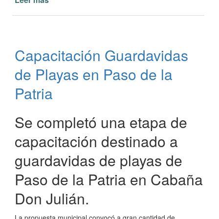
Permisos
de
ingreso
a
Capacitación Guardavidas
Paso
de
de Playas en Paso de la
la
Patria
Patria
más
solicitados
Se completó una etapa de
capacitación destinado a
guardavidas de playas de
Paso de la Patria en Cabaña
Don Julián.
La propuesta municipal convocó a gran cantidad de