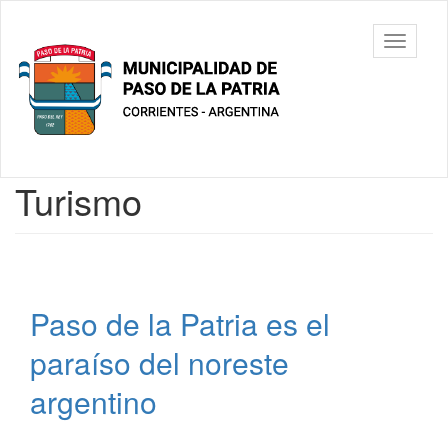
Ir
al
Municipalidad
Mostrar/
contenido
de Paso De
barra
principal
La Patria
de
navegac
Contenido
Turismo
principal
Paso de la Patria es el
paraíso del noreste
argentino