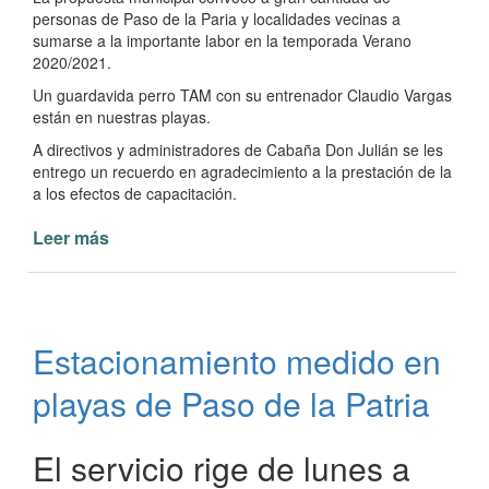
personas de Paso de la Paria y localidades vecinas a
sumarse a la importante labor en la temporada Verano
2020/2021.
Un guardavida perro TAM con su entrenador Claudio Vargas
están en nuestras playas.
A directivos y administradores de Cabaña Don Julián se les
entrego un recuerdo en agradecimiento a la prestación de la
a los efectos de capacitación.
Leer más
de
Capacitación
Guardavidas
de
Playas
Estacionamiento medido en
en
Paso
playas de Paso de la Patria
de
la
Patria
El servicio rige de lunes a