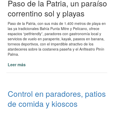
Paso de la Patria, un paraíso
correntino sol y playas
Paso de la Patria, con sus más de 1.400 metros de playa en
las ya tradicionales Bahía Punta Mitre y Pelícano, ofrece
espacios “petfriendly”, paradores con gastronomía local y
servicios de vuelo en parapente, kayak, paseos en banana,
torneos deportivos, con el imperdible atractivo de los
atardeceres sobre la costanera paseña y el Anfiteatro Pinín
Palma.
Leer más
de
Paso
de
la
Patria
Control en paradores, patios
es
el
de comida y kioscos
paraíso
del