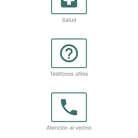
Salud
help_outline
Teléfonos útiles
phone
Atención al vecino