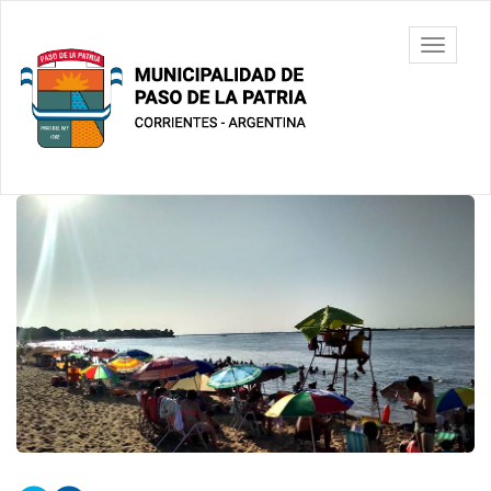
Ir
al
Municipalidad
Mostrar/
contenido
de Paso De
barra
principal
La Patria
de
navegac
Contenido
principal