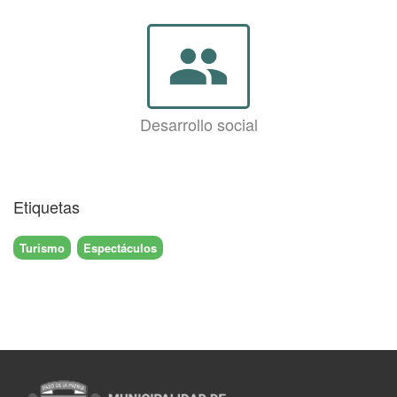
group
Desarrollo social
Etiquetas
Turismo
Espectáculos