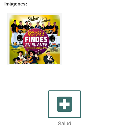
Imágenes:
local_hospital
Salud