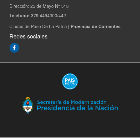
Dirección:
25 de Mayo N° 518
Teléfono:
379 4494300/442
Ciudad de Paso De La Patria |
Provincia de Corrientes
Redes sociales
(Abre
en
ventana
nueva)
(A
en
ve