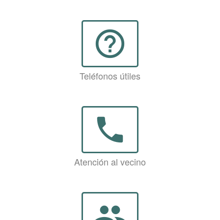
help_outline
Teléfonos útiles
phone
Atención al vecino
group