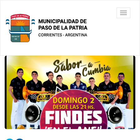
Ir
al
Municipalidad
Mostrar/
contenido
de Paso De
barra
principal
La Patria
de
navegac
Contenido
principal