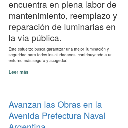
encuentra en plena labor de
mantenimiento, reemplazo y
reparación de luminarias en
la vía pública.
Este esfuerzo busca garantizar una mejor iluminación y
seguridad para todos los ciudadanos, contribuyendo a un
entorno más seguro y acogedor.
Leer más
de
Mantenimiento
y
Mejoras
en
Avanzan las Obras en la
el
Alumbrado
Avenida Prefectura Naval
Público
de
Argentina