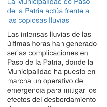
La Municipalidad de Paso
el
mantenimiento
de la Patria actúa frente a
de
calles
las copiosas lluvias
en
Paso
Las intensas lluvias de las
de
la
últimas horas han generado
Patria
serias complicaciones en
Paso de la Patria, donde la
Municipalidad ha puesto en
marcha un operativo de
emergencia para mitigar los
efectos del desbordamiento