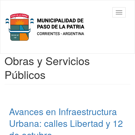
Ir
al
Municipalidad
Mostrar/
contenido
de Paso De
barra
principal
La Patria
de
navegac
Contenido
Obras y Servicios
principal
Públicos
Avances en Infraestructura
Urbana: calles Libertad y 12
de octubre