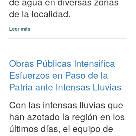
de agua en diversas zonas
de la localidad.
Leer más
de
La
Municipalidad
de
Paso
Obras Públicas Intensifica
de
la
Esfuerzos en Paso de la
Patria
actúa
Patria ante Intensas Lluvias
frente
a
Con las intensas lluvias que
las
copiosas
han azotado la región en los
lluvias
últimos días, el equipo de