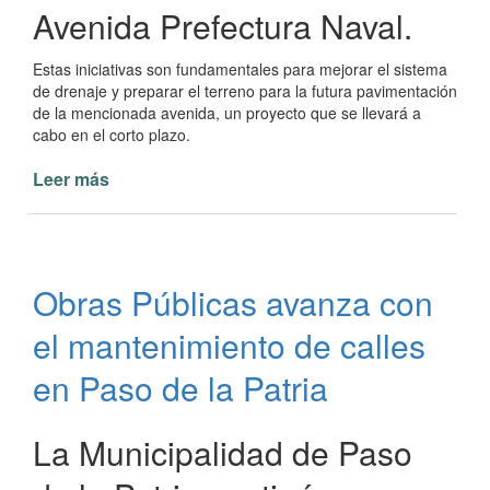
Avenida Prefectura Naval.
Estas iniciativas son fundamentales para mejorar el sistema
de drenaje y preparar el terreno para la futura pavimentación
de la mencionada avenida, un proyecto que se llevará a
cabo en el corto plazo.
Leer más
de
Avances
en
Obras
para
Obras Públicas avanza con
pavimentación
en
el mantenimiento de calles
Paso
de
en Paso de la Patria
la
Patria
La Municipalidad de Paso