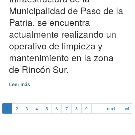
Municipalidad de Paso de la
Patria, se encuentra
actualmente realizando un
operativo de limpieza y
mantenimiento en la zona
de Rincón Sur.
Leer más
de
Mejoras
en
el
1
2
3
4
5
6
7
8
9
…
next
last
Barrio
Rincón
Sur:
Operativo