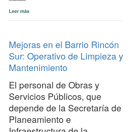
Leer más
de
Avanzan
las
Obras
en
Mejoras en el Barrio Rincón
la
Avenida
Sur: Operativo de Limpieza y
Prefectura
Naval
Mantenimiento
Argentina
El personal de Obras y
Servicios Públicos, que
depende de la Secretaría de
Planeamiento e
Infraestructura de la