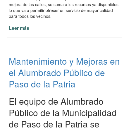
mejora de las calles, se suma a los recursos ya disponibles,
lo que va a permitir ofrecer un servicio de mayor calidad
para todos los vecinos.
Leer más
de
Nueva
Motoniveladora
para
la
Mantenimiento y Mejoras en
Municipalidad
de
el Alumbrado Público de
Paso
de
Paso de la Patria
la
Patria
El equipo de Alumbrado
Público de la Municipalidad
de Paso de la Patria se