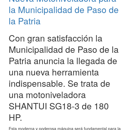
Paso
la Municipalidad de Paso de
de
la
la Patria
Patria
ante
Con gran satisfacción la
Intensas
Lluvias
Municipalidad de Paso de la
Patria anuncia la llegada de
una nueva herramienta
indispensable. Se trata de
una motoniveladora
SHANTUI SG18-3 de 180
HP.
Esta moderna y poderosa máquina será fundamental para la