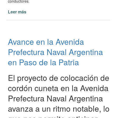
conductores.
Leer más
de
Avances
en
Infraestructura
Urbana:
Avance en la Avenida
calles
Libertad
Prefectura Naval Argentina
y
12
en Paso de la Patria
de
octubre
El proyecto de colocación de
cordón cuneta en la Avenida
Prefectura Naval Argentina
avanza a un ritmo notable, lo