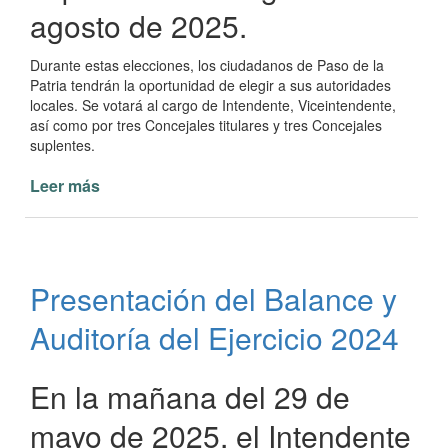
agosto de 2025.
Durante estas elecciones, los ciudadanos de Paso de la
Patria tendrán la oportunidad de elegir a sus autoridades
locales. Se votará al cargo de Intendente, Viceintendente,
así como por tres Concejales titulares y tres Concejales
suplentes.
Leer más
de
Paso
de
la
Patria
Presentación del Balance y
Convoca
a
Auditoría del Ejercicio 2024
Elecciones
el
31
En la mañana del 29 de
de
mayo de 2025, el Intendente
agosto