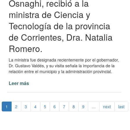
Osnaghi, recibió a la
ministra de Ciencia y
Tecnología de la provincia
de Corrientes, Dra. Natalia
Romero.
La ministra fue designada recientemente por el gobernador,
Dr. Gustavo Valdés, y su visita señala la importancia de la
relación entre el municipio y la administración provincial.
Leer más
de
Visita
de
la
1
2
3
4
5
6
7
8
9
…
next
last
Ministra
de
Ciencia
y