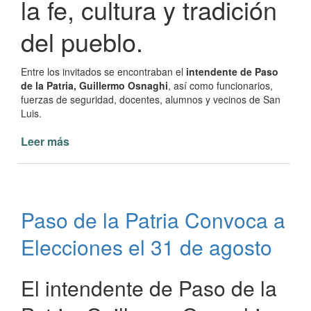
la fe, cultura y tradición
del pueblo.
Entre los invitados se encontraban el
intendente de Paso
de la Patria, Guillermo Osnaghi
, así como funcionarios,
fuerzas de seguridad, docentes, alumnos y vecinos de San
Luis.
Leer más
de
San
Luis
del
Palmar:
Paso de la Patria Convoca a
219
Aniversario
Elecciones el 31 de agosto
de
su
Fundación
El intendente de Paso de la