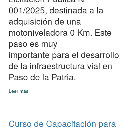
001/2025, destinada a la
adquisición de una
motoniveladora 0 Km. Este
paso es muy
importante para el desarrollo
de la infraestructura vial en
Paso de la Patria.
Leer más
de
Licitación
para
la
Compra
Curso de Capacitación para
de