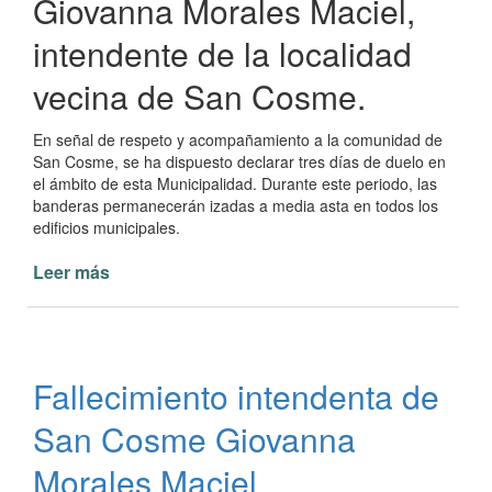
Giovanna Morales Maciel,
intendente de la localidad
vecina de San Cosme.
En señal de respeto y acompañamiento a la comunidad de
San Cosme, se ha dispuesto declarar tres días de duelo en
el ámbito de esta Municipalidad. Durante este periodo, las
banderas permanecerán izadas a media asta en todos los
edificios municipales.
Leer más
de
Comunicado
Oficial
de
la
Fallecimiento intendenta de
Municipalidad
de
San Cosme Giovanna
Paso
de
Morales Maciel
la