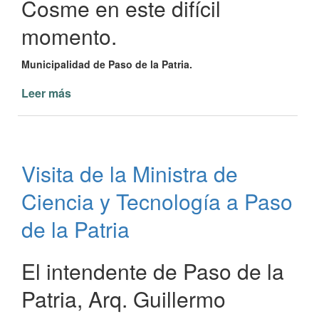
Cosme en este difícil
momento.
Municipalidad de Paso de la Patria.
Leer más
de
Fallecimiento
intendenta
de
San
Visita de la Ministra de
Cosme
Giovanna
Ciencia y Tecnología a Paso
Morales
Maciel
de la Patria
El intendente de Paso de la
Patria, Arq. Guillermo