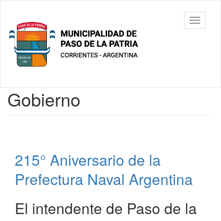
Ir
al
Municipalidad
Mostrar/
contenido
de Paso De
barra
principal
La Patria
de
navegac
Contenido
Gobierno
principal
215° Aniversario de la
Prefectura Naval Argentina
El intendente de Paso de la