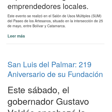
emprendedores locales.
Este evento se realizó en el Salón de Usos Múltiples (SUM)
del Paseo de los Artesanos, situado en la intersección de 25
de mayo, entre Bolívar y Catamarca.
Leer más
de
Curso
de
Capacitación
para
San Luis del Palmar: 219
Emprendedores
en
Aniversario de su Fundación
Paso
de
la
Este sábado, el
Patria
gobernador Gustavo