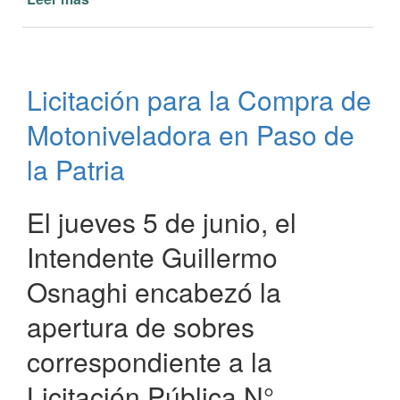
215°
Aniversario
de
la
Licitación para la Compra de
Prefectura
Naval
Motoniveladora en Paso de
Argentina
la Patria
El jueves 5 de junio, el
Intendente Guillermo
Osnaghi encabezó la
apertura de sobres
correspondiente a la
Licitación Pública N°