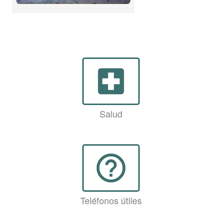
local_hospital
Salud
help_outline
Teléfonos útiles