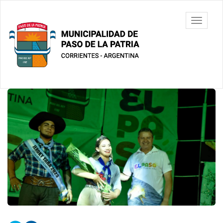
Ir
al
Municipalidad
Mostrar/
contenido
de Paso De
barra
principal
La Patria
de
navegac
Contenido
principal