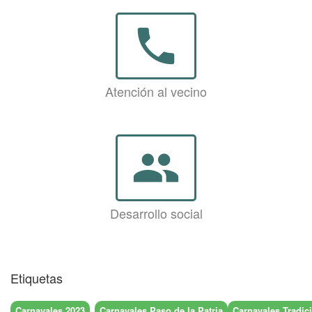
phone
Atención al vecino
group
Desarrollo social
Etiquetas
Carnavales 2023
Carnavales Paso de la Patria
Carnavales Tradici