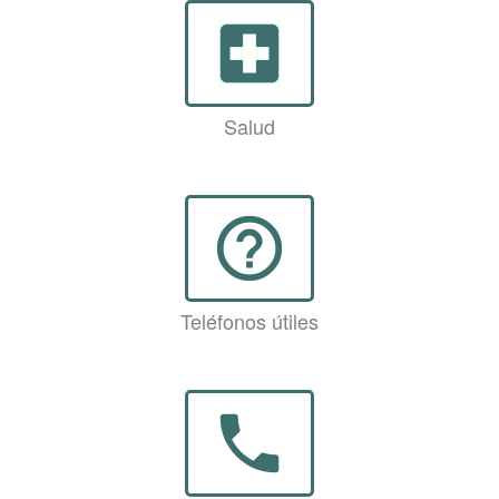
local_hospital
Salud
help_outline
Teléfonos útiles
phone