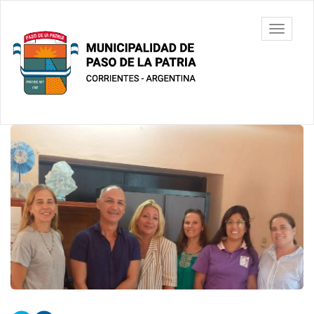
Ir
al
Municipalidad
Mostrar/
contenido
de Paso De
barra
principal
La Patria
de
navegac
Contenido
principal