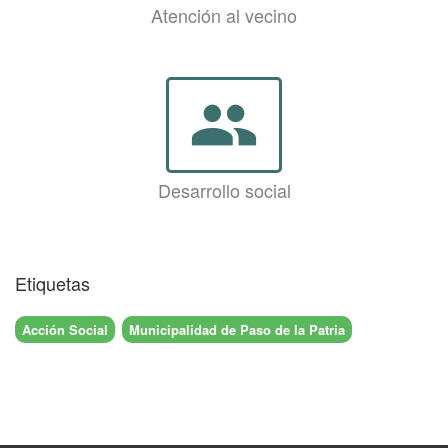
Atención al vecino
group
Desarrollo social
Etiquetas
Acción Social
Municipalidad de Paso de la Patria