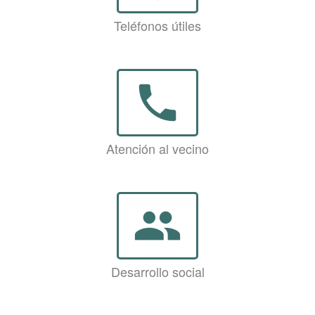
Teléfonos útiles
phone
Atención al vecino
group
Desarrollo social