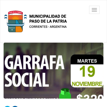
Ir
al
Municipalidad
Mostrar/
contenido
de Paso De
barra
principal
La Patria
de
navegac
Contenido
principal