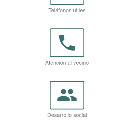
Teléfonos útiles
phone
Atención al vecino
group
Desarrollo social