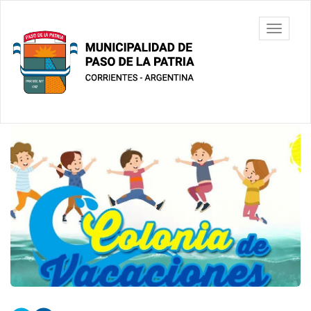
Ir
al
Municipalidad
Mostrar/
contenido
de Paso De
barra
principal
La Patria
de
navegac
Contenido
principal