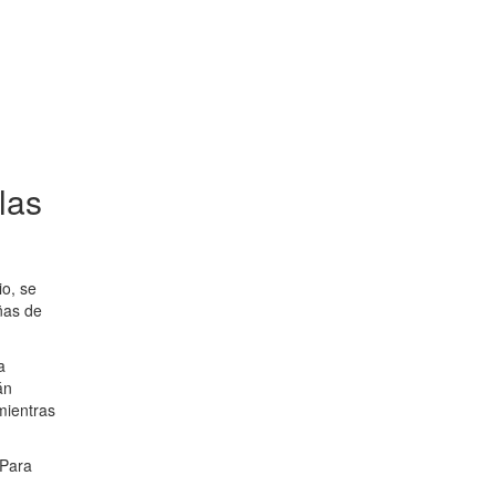
las
io, se
iñas de
a
án
mientras
 Para