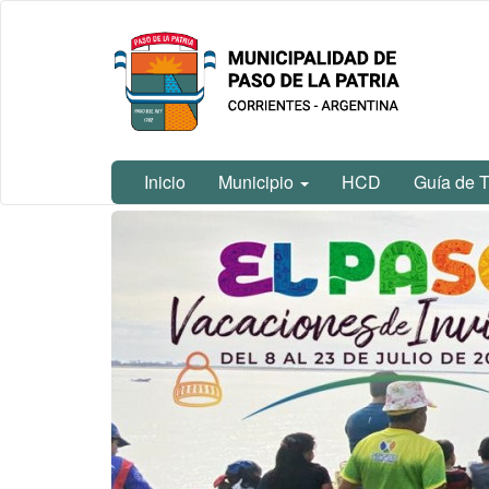
Ir
Municipalidad
al
de Paso De
contenido
La Patria
principal
Inicio
Municipio
HCD
Guía de T
Contenido
principal