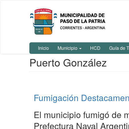
Ir
Municipalidad
al
de Paso De
contenido
La Patria
principal
Inicio
Municipio
HCD
Guía de T
Contenido
Puerto González
principal
Fumigación Destacamen
El municipio fumigó de m
Prefectura Naval Argenti