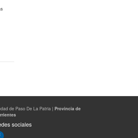
as
udad de Paso De La Patria |
Provincia de
rrientes
des sociales