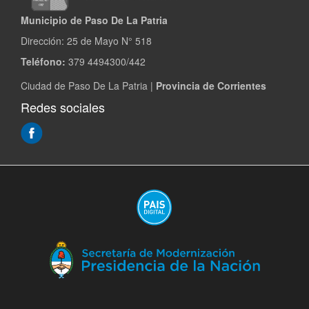
Patria
Municipio de Paso De La Patria
Dirección:
25 de Mayo N° 518
Teléfono:
379 4494300/442
Ciudad de Paso De La Patria |
Provincia de Corrientes
Redes sociales
(Abre
en
ventana
nueva)
(A