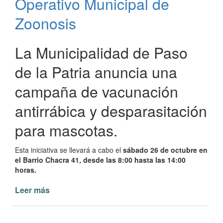
Operativo Municipal de
en
Paso
Zoonosis
de
la
Patria
La Municipalidad de Paso
de la Patria anuncia una
campaña de vacunación
antirrábica y desparasitación
para mascotas.
Esta iniciativa se llevará a cabo el
sábado 26 de octubre en
el Barrio Chacra 41, desde las 8:00 hasta las 14:00
horas.
Leer más
de
Operativo
Municipal
de