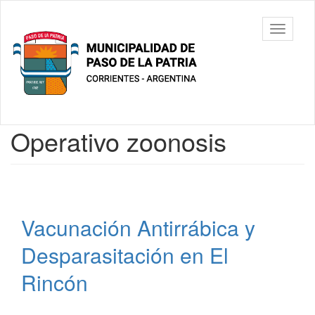
Ir
al
Municipalidad
Mostrar/
contenido
de Paso De
barra
principal
La Patria
de
navegac
Contenido
Operativo zoonosis
principal
Vacunación Antirrábica y
Desparasitación en El
Rincón