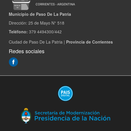
Municipio de Paso De La Patria
Dirección:
25 de Mayo N° 518
Teléfono:
379 4494300/442
Ciudad de Paso De La Patria |
Provincia de Corrientes
Redes sociales
(Abre
en
ventana
nueva)