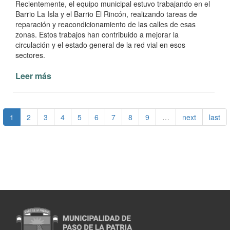
Recientemente, el equipo municipal estuvo trabajando en el
Barrio La Isla y el Barrio El Rincón, realizando tareas de
reparación y reacondicionamiento de las calles de esas
zonas. Estos trabajos han contribuido a mejorar la
circulación y el estado general de la red vial en esos
sectores.
Leer más
de
Mejoras
en
la
1
2
3
4
5
6
7
8
9
…
next
last
infraestructura
vial
de
Paso
de
la
Patria