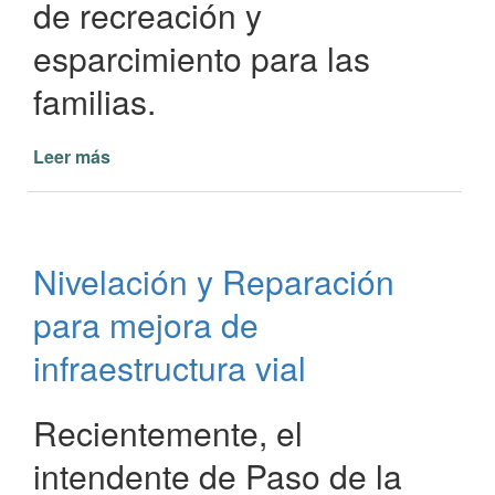
de recreación y
esparcimiento para las
familias.
Leer más
de
La
Municipalidad
de
Paso
Nivelación y Reparación
de
la
para mejora de
Patria
Impulsa
infraestructura vial
un
Plan
Recientemente, el
Integral
de
intendente de Paso de la
Plazas