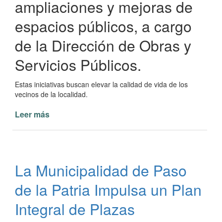
ampliaciones y mejoras de
espacios públicos, a cargo
de la Dirección de Obras y
Servicios Públicos.
Estas iniciativas buscan elevar la calidad de vida de los
vecinos de la localidad.
Leer más
de
Avances
en
Mejoras
de
La Municipalidad de Paso
Espacios
Públicos
de la Patria Impulsa un Plan
en
Paso
Integral de Plazas
de