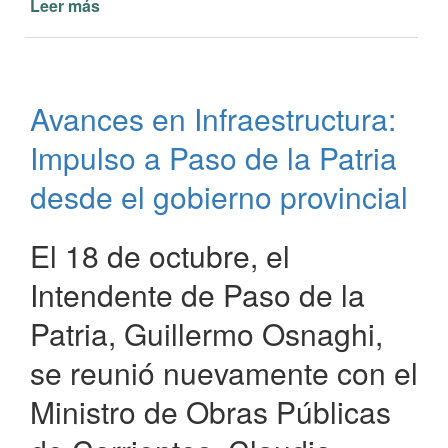
Leer más
de
Avances
en
Infraestructura
en
Avances en Infraestructura:
Paso
de
Impulso a Paso de la Patria
la
Patria
desde el gobierno provincial
El 18 de octubre, el
Intendente de Paso de la
Patria, Guillermo Osnaghi,
se reunió nuevamente con el
Ministro de Obras Públicas