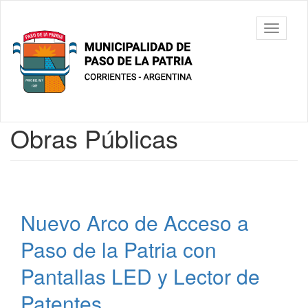
Ir
al
Municipalidad
Mostrar/
contenido
de Paso De
barra
principal
La Patria
de
navegac
Contenido
Obras Públicas
principal
Nuevo Arco de Acceso a
Paso de la Patria con
Pantallas LED y Lector de
Patentes