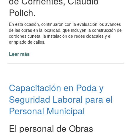
de Corrientes, Claudio
Polich.
En esta ocasión, continuaron con la evaluación los avances
de las obras en la localidad, que incluyen la construcción de
cordones cuneta, la instalación de redes cloacales y el
enripiado de calles.
Leer más
de
Avances
en
Infraestructura:
Impulso
Capacitación en Poda y
a
Paso
Seguridad Laboral para el
de
la
Personal Municipal
Patria
desde
El personal de Obras
el
gobierno