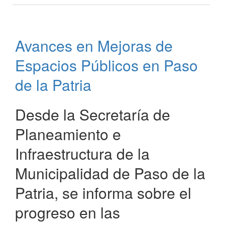
Arco
de
Acceso
Avances en Mejoras de
a
Paso
Espacios Públicos en Paso
de
la
de la Patria
Patria
con
Desde la Secretaría de
Pantallas
LED
Planeamiento e
y
Lector
Infraestructura de la
de
Patentes
Municipalidad de Paso de la
Patria, se informa sobre el
progreso en las