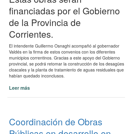
financiadas por el Gobierno
de la Provincia de
Corrientes.
El intendente Guillermo Osnaghi acompañó al gobernador
Valdés en la firma de estos convenios con los diferentes
municipios correntinos. Gracias a este apoyo del Gobierno
provincial, se podrá retomar la construcción de los desagües
cloacales y la planta de tratamiento de aguas residuales que
habían quedado inconclusos.
Leer más
de
Intendente
Osnaghi
junto
al
Coordinación de Obras
gobernador
Valdés
Públicas en desarrollo en
en