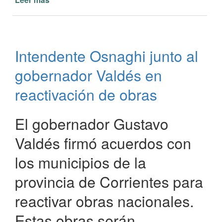
Capacitación
en
Poda
y
Intendente Osnaghi junto al
Seguridad
Laboral
gobernador Valdés en
para
el
reactivación de obras
Personal
Municipal
El gobernador Gustavo
Valdés firmó acuerdos con
los municipios de la
provincia de Corrientes para
reactivar obras nacionales.
Estas obras serán