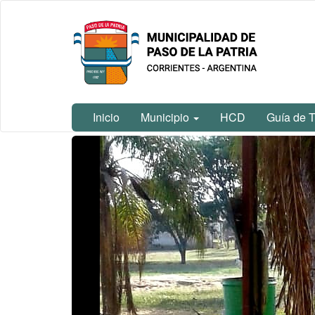
Ir
Municipalidad
al
de Paso De
contenido
La Patria
principal
Inicio
Municipio
HCD
Guía de T
Contenido
principal