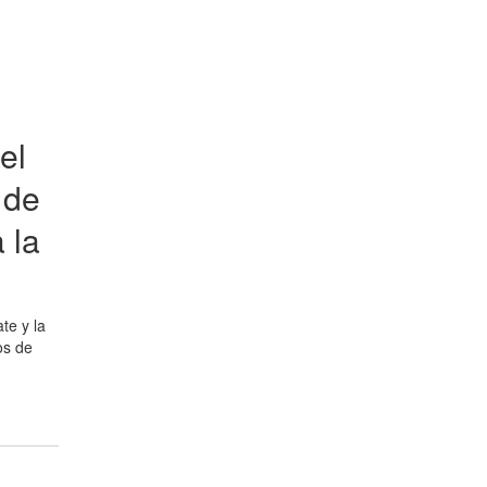
el
 de
 la
te y la
os de