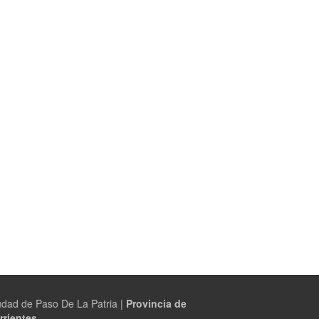
udad de Paso De La Patria |
Provincia de
rrientes