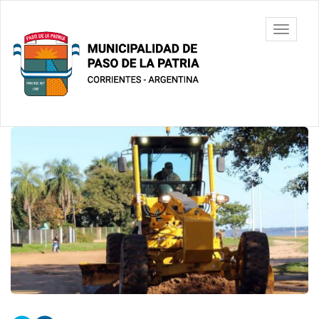
Ir
al
Municipalidad
Mostrar/
contenido
de Paso De
barra
principal
La Patria
de
navegac
Contenido
principal