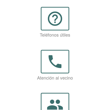
help_outline
Teléfonos útiles
phone
Atención al vecino
group