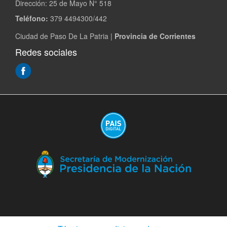
Dirección:
25 de Mayo N° 518
Teléfono:
379 4494300/442
Ciudad de Paso De La Patria |
Provincia de Corrientes
Redes sociales
(Abre
en
ventana
nueva)
(A
en
ve
nu