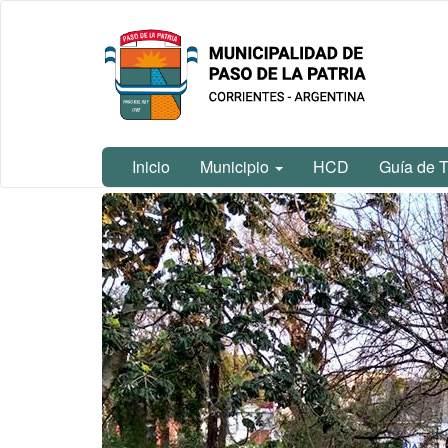
Ir
Municipalidad
al
de Paso De
contenido
La Patria
principal
Inicio
Municipio
HCD
Guía de T
Contenido
principal