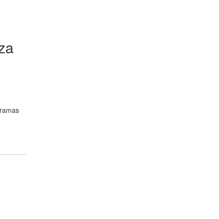
eza
y ramas