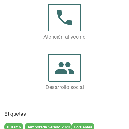
phone
Atención al vecino
group
Desarrollo social
Etiquetas
Turismo
Temporada Verano 2020
Corrientes