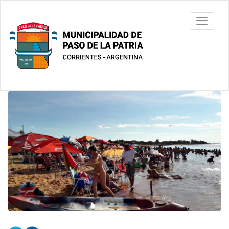
Ir
al
Municipalidad
Mostrar/
contenido
de Paso De
barra
principal
La Patria
de
navegac
Contenido
principal