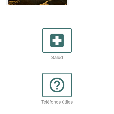
local_hospital
Salud
help_outline
Teléfonos útiles