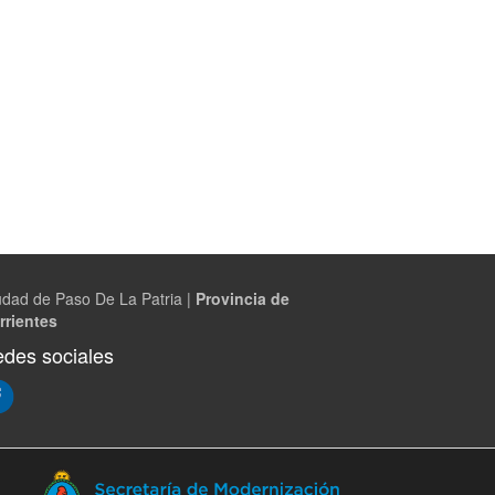
udad de Paso De La Patria |
Provincia de
rrientes
des sociales
(Abre