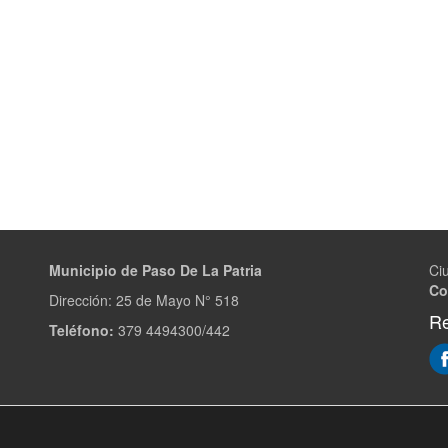
Municipio de Paso De La Patria
Ci
Co
Dirección:
25 de Mayo N° 518
Re
Teléfono:
379 4494300/442