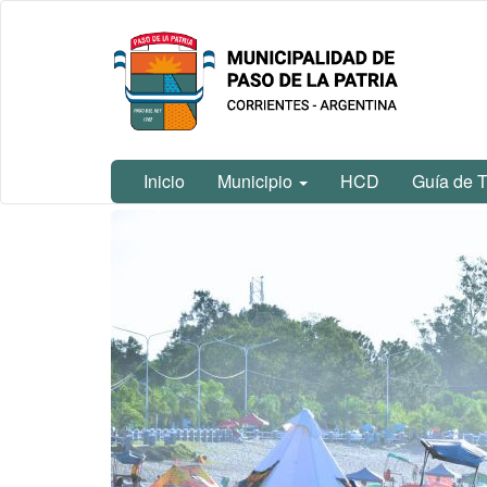
Ir
Municipalidad
al
de Paso De
contenido
La Patria
principal
Inicio
Municipio
HCD
Guía de T
Contenido
principal