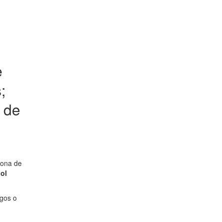
e
;
o de
zona de
ol
igos o