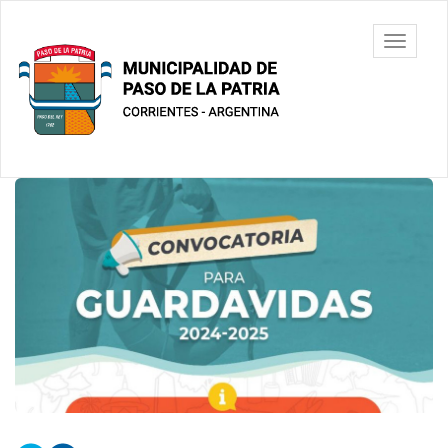
Ir
al
Municipalidad
Mostrar/
contenido
de Paso De
barra
principal
La Patria
de
navegac
Contenido
principal