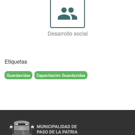
group
Desarrollo social
Etiquetas
Guardavidas
Capacitación Guardavidas