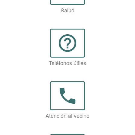
Salud
help_outline
Teléfonos útiles
phone
Atención al vecino