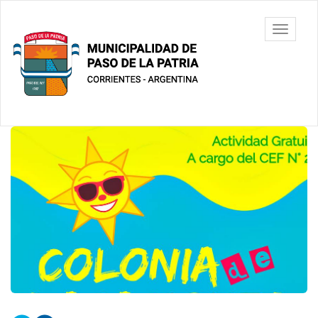
Ir
al
Municipalidad
Mostrar/
contenido
de Paso De
barra
principal
La Patria
de
navegac
Contenido
principal