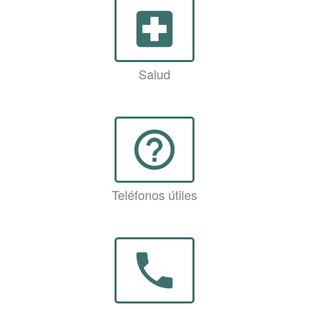
local_hospital
Salud
help_outline
Teléfonos útiles
phone