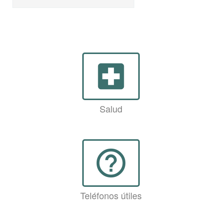
local_hospital
Salud
help_outline
Teléfonos útiles