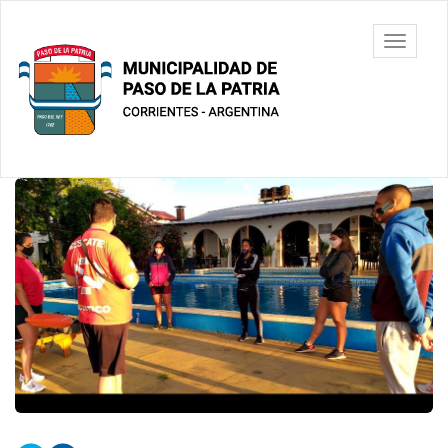
Ir
al
Municipalidad
Mostrar/
contenido
de Paso De
barra
principal
La Patria
de
navegac
Contenido
principal