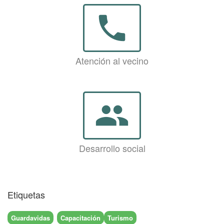
phone
Atención al vecino
group
Desarrollo social
Etiquetas
Guardavidas
Capacitación
Turismo