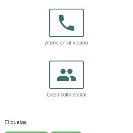
phone
Atención al vecino
group
Desarrollo social
Etiquetas