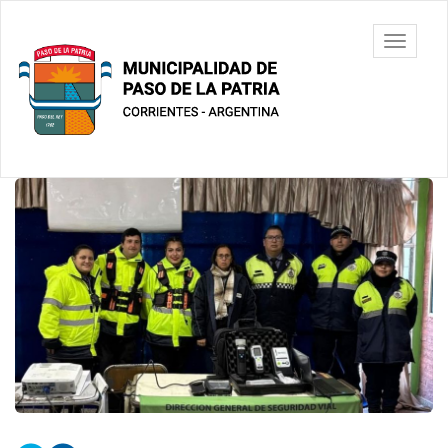
Ir
al
Municipalidad
Mostrar/
contenido
de Paso De
barra
principal
La Patria
de
navegac
Contenido
principal