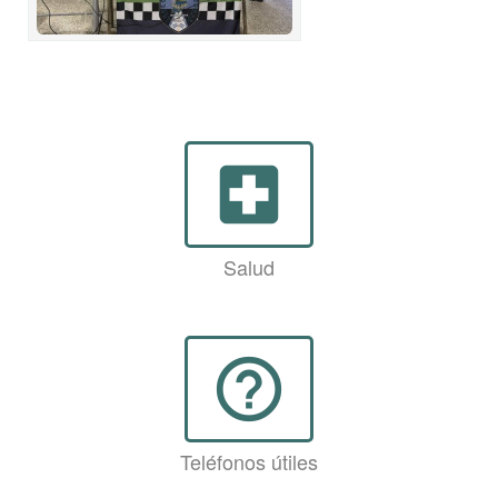
local_hospital
Salud
help_outline
Teléfonos útiles