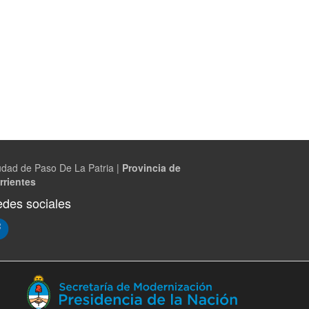
udad de Paso De La Patria |
Provincia de
rrientes
des sociales
(Abre
en
ventana