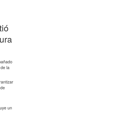
tió
tura
mpañado
 de la
rantizar
 de
tuye un