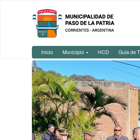
Ir
Municipalidad
al
de Paso De
contenido
La Patria
principal
Inicio
Municipio
HCD
Guía de T
Contenido
principal