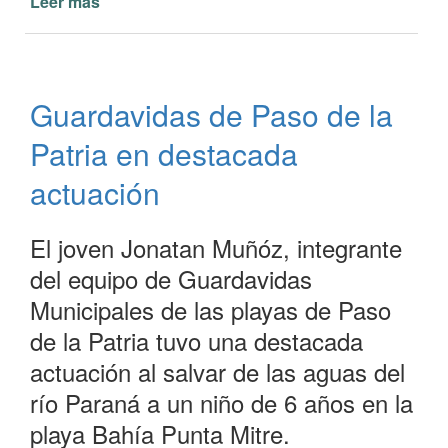
Leer más
de
Más
de
setenta
y
Guardavidas de Paso de la
cinco
mil
Patria en destacada
turistas
en
actuación
la
primera
El joven Jonatan Muñóz, integrante
semana
del
del equipo de Guardavidas
año
Municipales de las playas de Paso
de la Patria tuvo una destacada
actuación al salvar de las aguas del
río Paraná a un niño de 6 años en la
playa Bahía Punta Mitre.