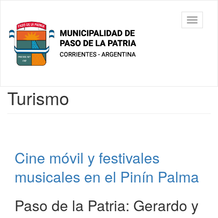
Ir
al
Municipalidad
Mostrar/
contenido
de Paso De
barra
principal
La Patria
de
navegac
Contenido
Turismo
principal
Cine móvil y festivales
musicales en el Pinín Palma
Paso de la Patria: Gerardo y