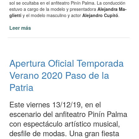
sol se ocultaba en el an­fi­te­a­tro Pi­nín Pal­ma. La con­duc­ción
es­tu­vo a car­go de la mo­de­lo y pre­sen­ta­do­ra
Ale­jan­dra Ma­
gliet­ti
y el mo­de­lo mas­cu­li­no y ac­tor
Ale­jan­dro Cu­pi­tó
.
Leer más
de
Apertura
Oficial
de
la
Apertura Oficial Temporada
temporada
verano
Verano 2020 Paso de la
2020
Patria
Este viernes 13/12/19, en el
escenario del anfiteatro Pinín Palma
con espectáculo artístico musical,
desfile de modas. Una gran fiesta