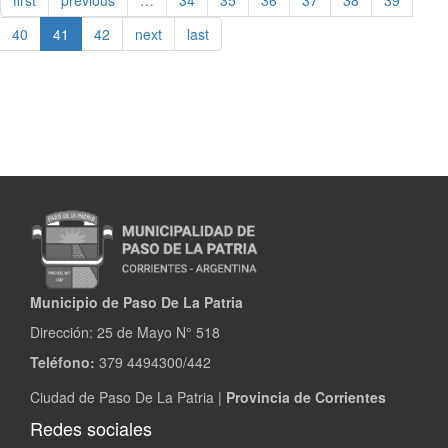
first
previous
…
34
35
36
37
38
39
Nacional
del
40
41
42
next
last
Chamamé
Municipio de Paso De La Patria
Dirección:
25 de Mayo N° 518
Teléfono:
379 4494300/442
Ciudad de Paso De La Patria |
Provincia de Corrientes
Redes sociales