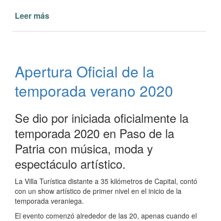
Leer más
de
Colonia
de
Vacaciones
Verano
Apertura Oficial de la
2020
temporada verano 2020
Se dio por iniciada oficialmente la
temporada 2020 en Paso de la
Patria con música, moda y
espectáculo artístico.
La Villa Turística distante a 35 kilómetros de Capital, contó
con un show artístico de primer nivel en el inicio de la
temporada veraniega.
El even­to co­men­zó al­re­de­dor de las 20, apenas cuando el