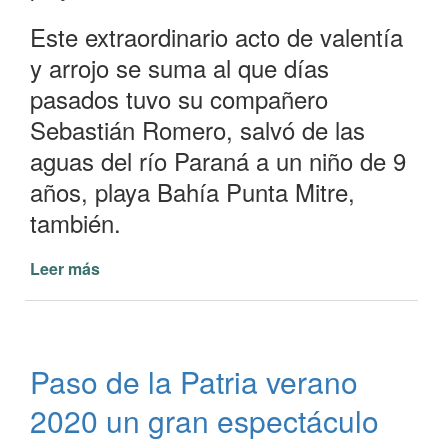
Este extraordinario acto de valentía
y arrojo se suma al que días
pasados tuvo su compañero
Sebastián Romero, salvó de las
aguas del río Paraná a un niño de 9
años, playa Bahía Punta Mitre,
también.
Leer más
de
Guardavidas
de
Paso
de
Paso de la Patria verano
la
Patria
2020 un gran espectáculo
en
destacada