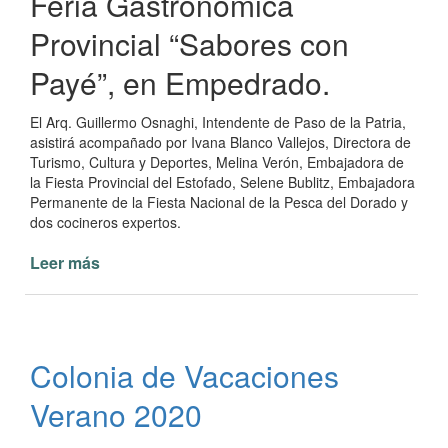
Feria Gastronómica
Provincial “Sabores con
Payé”, en Empedrado.
El Arq. Guillermo Osnaghi, Intendente de Paso de la Patria,
asistirá acompañado por Ivana Blanco Vallejos, Directora de
Turismo, Cultura y Deportes, Melina Verón, Embajadora de
la Fiesta Provincial del Estofado, Selene Bublitz, Embajadora
Permanente de la Fiesta Nacional de la Pesca del Dorado y
dos cocineros expertos.
Leer más
de
Paso
de
la
Patria
Colonia de Vacaciones
participa
de
Verano 2020
“Sabores
con