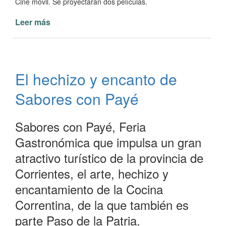
Cine móvil. Se proyectarán dos películas.
Leer más
de
Paso
de
la
Patria
El hechizo y encanto de
verano
2020
Sabores con Payé
un
gran
espectáculo
Sabores con Payé, Feria
Gastronómica que impulsa un gran
atractivo turístico de la provincia de
Corrientes, el arte, hechizo y
encantamiento de la Cocina
Correntina, de la que también es
parte Paso de la Patria.