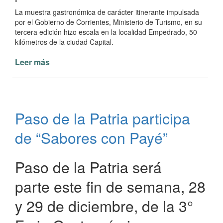
La muestra gastronómica de carácter itinerante impulsada
por el Gobierno de Corrientes, Ministerio de Turismo, en su
tercera edición hizo escala en la localidad Empedrado, 50
kilómetros de la ciudad Capital.
Leer más
de
El
hechizo
y
encanto
Paso de la Patria participa
de
Sabores
de “Sabores con Payé”
con
Payé
Paso de la Patria será
parte este fin de semana, 28
y 29 de diciembre, de la 3°