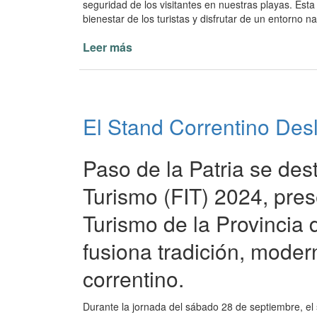
seguridad de los visitantes en nuestras playas. Est
bienestar de los turistas y disfrutar de un entorno nat
Leer más
de
Convocatoria
para
Guardavidas
en
El Stand Correntino Des
Paso
de
la
Paso de la Patria se des
Patria
-
Turismo (FIT) 2024, pres
Temporada
Turismo de la Provincia
2024/2025
fusiona tradición, moder
correntino.
Durante la jornada del sábado 28 de septiembre, el