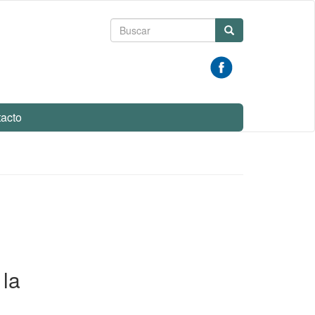
Formulario
Buscar
de
búsqueda
acto
 la