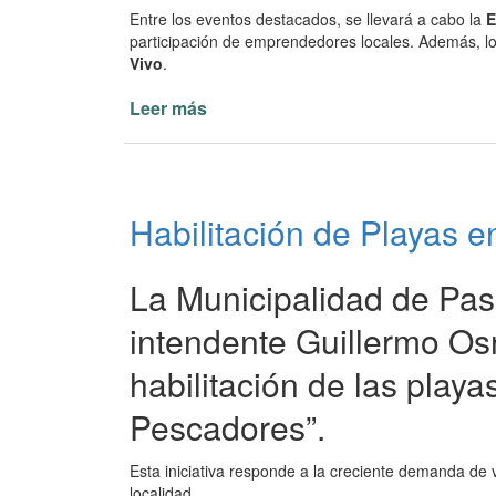
Entre los eventos destacados, se llevará a cabo la
E
participación de emprendedores locales. Además, los
Vivo
.
Leer más
de
Fin
de
Semana
Largo
Habilitación de Playas e
de
Diversión
en
La Municipalidad de Paso
Paso
de
intendente Guillermo Os
la
habilitación de las playa
Patria
Pescadores”.
Esta iniciativa responde a la creciente demanda de 
localidad.