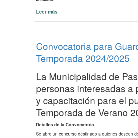
Leer más
de
Habilitación
de
Playas
en
Convocatoria para Guard
Paso
de
Temporada 2024/2025
la
Patria
La Municipalidad de Paso 
personas interesadas a p
y capacitación para el 
Temporada de Verano 2
Detalles de la Convocatoria
Se abre un concurso destinado a quienes deseen d