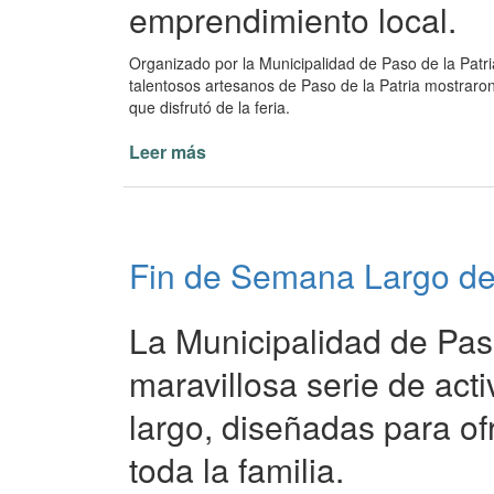
emprendimiento local.
Organizado por la Municipalidad de Paso de la Patri
talentosos artesanos de Paso de la Patria mostrar
que disfrutó de la feria.
Leer más
de
Expo
Feria
Regional
y
Fin de Semana Largo de 
Shows
en
vivo
La Municipalidad de Pas
en
el
maravillosa serie de act
Anfiteatro
largo, diseñadas para of
Pinín
Palma
toda la familia.