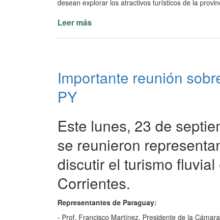
desean explorar los atractivos turísticos de la provin
Leer más
de
El
Stand
Correntino
Deslumbra
Importante reunión sobre
en
la
PY
FIT
2024
Este lunes, 23 de septi
se reunieron representa
discutir el turismo fluvi
Corrientes.
Representantes de Paraguay:
- Prof. Francisco Martínez, Presidente de la Cám