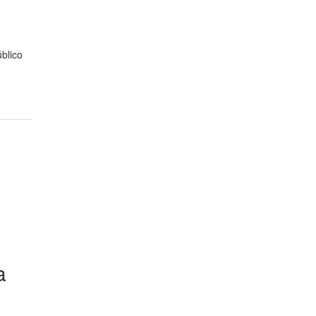
blico
a