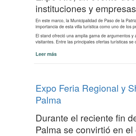
instituciones y empresas 
En este marco, la Municipalidad de Paso de la Patri
importancia de esta villa turística como uno de los p
El stand ofreció una amplia gama de argumentos y at
visitantes. Entre las principales ofertas turísticas se
Leer más
de
Paso
de
la
Patria
Expo Feria Regional y Sh
estuvo
presente
Palma
en
la
EXPO
Durante el reciente fin d
RÍO
Palma se convirtió en el 