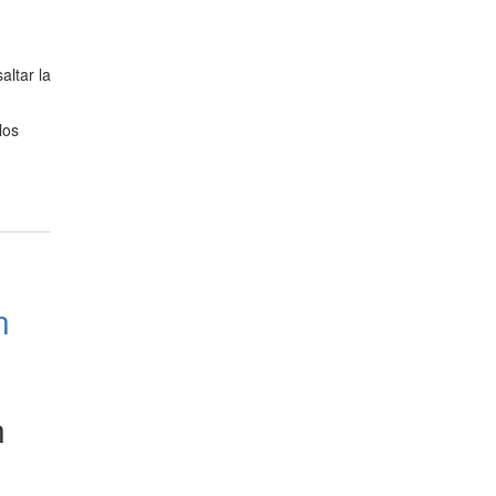
altar la
los
n
n