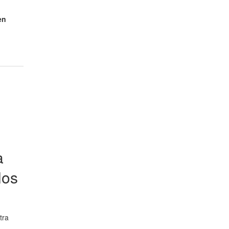
en
a
los
tra