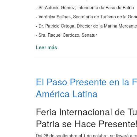
- Sr. Antonio Gómez, Intendente de Paso de Patria
- Verónica Salinas, Secretaria de Turismo de la G
- Dr. Patricio Ortega, Director de la Marina Mercante
- Sra. Raquel Cardozo, Senatur
Leer más
de
Importante
reunión
sobre
turismo
El Paso Presente en la F
fluvial
en
América Latina
Paso
de
Patria
Feria Internacional de T
PY
Patria se Hace Presente
Del 28 de septiembre al 1 de octubre, se llevará a 