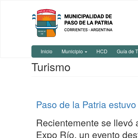
Ir
Municipalidad
al
de Paso De
contenido
La Patria
principal
Inicio
Municipio
HCD
Guía de T
Contenido
Turismo
principal
Paso de la Patria estuv
Recientemente se llevó a
Expo Río, un evento des