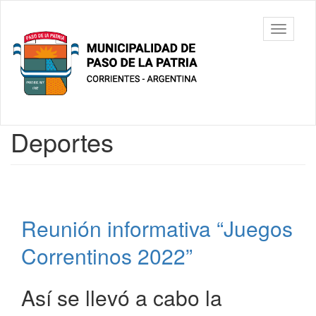
Ir
al
Municipalidad
Mostrar/
contenido
de Paso De
barra
principal
La Patria
de
navegac
Contenido
Deportes
principal
Reunión informativa “Juegos
Correntinos 2022”
Así se llevó a cabo la