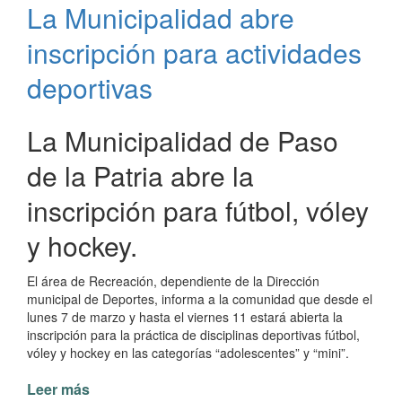
La Municipalidad abre
equipo
de
inscripción para actividades
Newcom
en
deportivas
Paso
de
La Municipalidad de Paso
la
Patria
de la Patria abre la
inscripción para fútbol, vóley
y hockey.
El área de Recreación, dependiente de la Dirección
municipal de Deportes, informa a la comunidad que desde el
lunes 7 de marzo y hasta el viernes 11 estará abierta la
inscripción para la práctica de disciplinas deportivas fútbol,
vóley y hockey en las categorías “adolescentes” y “mini”.
Leer más
de