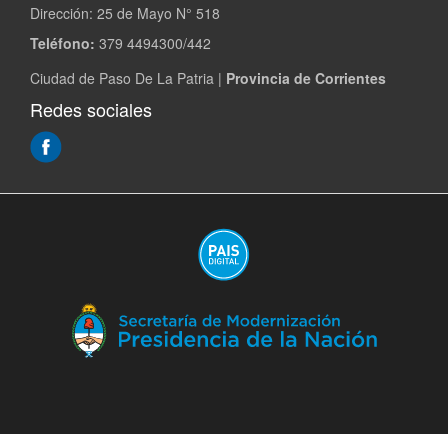
Dirección:
25 de Mayo N° 518
Teléfono:
379 4494300/442
Ciudad de Paso De La Patria |
Provincia de Corrientes
Redes sociales
(Abre
en
ventana
nueva)
(A
en
ve
nu