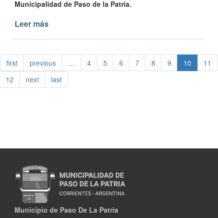
Municipalidad de Paso de la Patria.
Leer más
de
Arranca
Torneo
de
first
previous
…
4
5
6
7
8
9
10
11
Beach
Vóley
12
next
last
en
las
playas
de
Paso
de
la
Patria
Municipio de Paso De La Patria