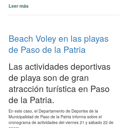
Leer más
de
Actividades
deportivas
de
febrero
Beach Voley en las playas
en
Paso
de Paso de la Patria
de
la
Patria
Las actividades deportivas
de playa son de gran
atracción turística en Paso
de la Patria.
En este caso, el Departamento de Deportes de la
Municipalidad de Paso de la Patria informa sobre el
cronograma de actividades del viernes 21 y sábado 22 de