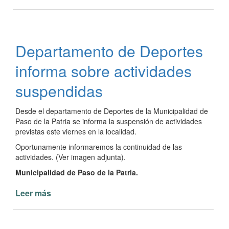
Sigue
a
pleno
la
Departamento de Deportes
Colonia
de
informa sobre actividades
Vacaciones
para
suspendidas
niños
en
Desde el departamento de Deportes de la Municipalidad de
Paso
Paso de la Patria se informa la suspensión de actividades
de
previstas este viernes en la localidad.
la
Oportunamente informaremos la continuidad de las
Patria
actividades. (Ver imagen adjunta).
Municipalidad de Paso de la Patria.
Leer más
de
Departamento
de
Deportes