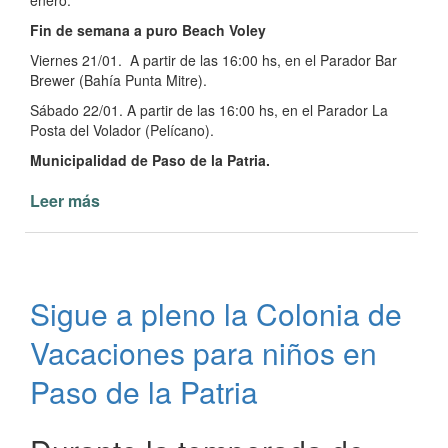
enero.
Fin de semana a puro Beach Voley
Viernes 21/01. A partir de las 16:00 hs, en el Parador Bar
Brewer (Bahía Punta Mitre).
Sábado 22/01. A partir de las 16:00 hs, en el Parador La
Posta del Volador (Pelícano).
Municipalidad de Paso de la Patria.
Leer más
de
Beach
Voley
en
las
Sigue a pleno la Colonia de
playas
de
Vacaciones para niños en
Paso
de
Paso de la Patria
la
Patria