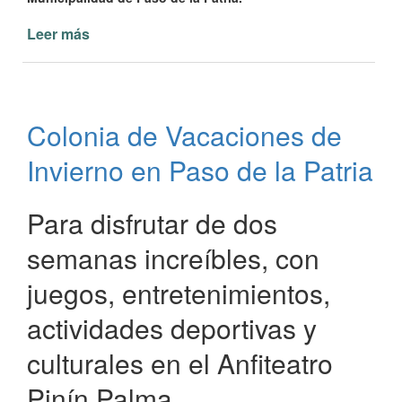
Leer más
de
Juegos
Correntinos
2022
disciplina
Colonia de Vacaciones de
Fútbol
Invierno en Paso de la Patria
Para disfrutar de dos
semanas increíbles, con
juegos, entretenimientos,
actividades deportivas y
culturales en el Anfiteatro
Pinín Palma.