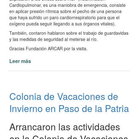
Cardiopulmonar, es una maniobra de emergencia, consiste
en aplicar presión rítmica sobre el pecho de una persona
que haya sufrido un paro cardiorrespiratorio para que el
oxígeno pueda seguir llegando a sus órganos vitales).
También, contaron hablaron sobre el trabajo de guardavidas
y las medidas de seguridad al meterse al río.
Gracias Fundación ARCAR por la visita.
Leer más
de
Fundación
ARCAR
y
can
Colonia de Vacaciones de
salvavidas
en
Invierno en Paso de la Patria
Colonia
de
Vacaciones
Arrancaron las actividades
en la Colonia de Vacaciones