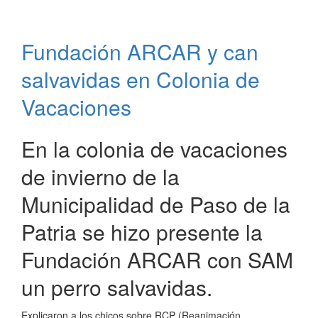
deportiva
en
Santa
Fundación ARCAR y can
Ana
salvavidas en Colonia de
Vacaciones
En la colonia de vacaciones
de invierno de la
Municipalidad de Paso de la
Patria se hizo presente la
Fundación ARCAR con SAM
un perro salvavidas.
Explicaron a los chicos sobre RCP (Reanimación