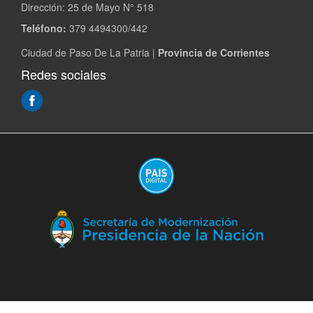
Dirección:
25 de Mayo N° 518
Teléfono:
379 4494300/442
Ciudad de Paso De La Patria |
Provincia de Corrientes
Redes sociales
(Abre
en
ventana
nueva)
(A
en
ve
nu