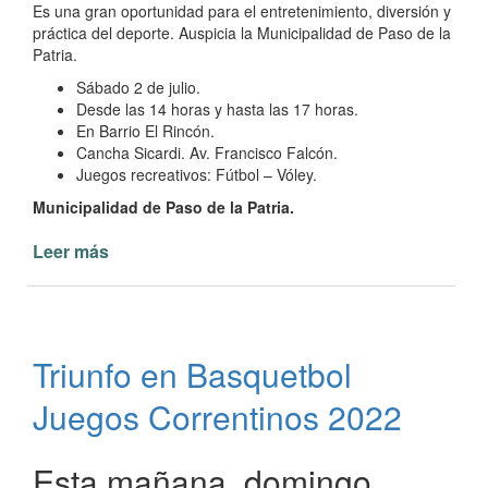
Es una gran oportunidad para el entretenimiento, diversión y
práctica del deporte. Auspicia la Municipalidad de Paso de la
Patria.
Sábado 2 de julio.
Desde las 14 horas y hasta las 17 horas.
En Barrio El Rincón.
Cancha Sicardi. Av. Francisco Falcón.
Juegos recreativos: Fútbol – Vóley.
Municipalidad de Paso de la Patria.
Leer más
de
Jornada
deportiva
en
Barrio
Triunfo en Basquetbol
El
Rincón
Juegos Correntinos 2022
de
Paso
de
Esta mañana, domingo