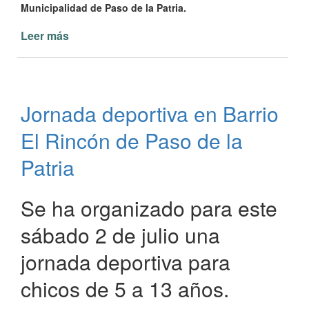
Municipalidad de Paso de la Patria.
Leer más
de
Jornada
deportiva
en
Barrio
Jornada deportiva en Barrio
Rincón
de
El Rincón de Paso de la
Paso
de
Patria
la
Patria
Se ha organizado para este
sábado 2 de julio una
jornada deportiva para
chicos de 5 a 13 años.