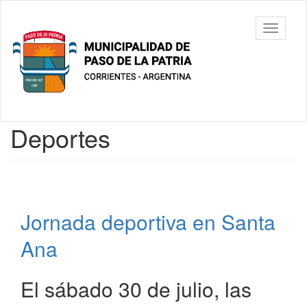
Ir
al
Municipalidad
Mostrar/
contenido
de Paso De
barra
principal
La Patria
de
navegac
Contenido
Deportes
principal
Jornada deportiva en Santa
Ana
El sábado 30 de julio, las