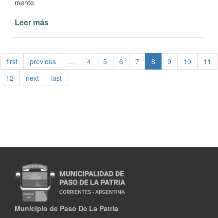
mente.
Leer más
de
Cada
vez
más
first
previous
…
4
5
6
7
8
9
10
11
interés
en
12
next
last
practicar
Newcom
en
Paso
de
la
Patria
Municipio de Paso De La Patria