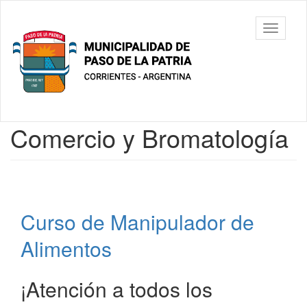
Ir
al
Municipalidad
Mostrar/
contenido
de Paso De
barra
principal
La Patria
de
navegac
Contenido
Comercio y Bromatología
principal
Curso de Manipulador de
Alimentos
¡Atención a todos los